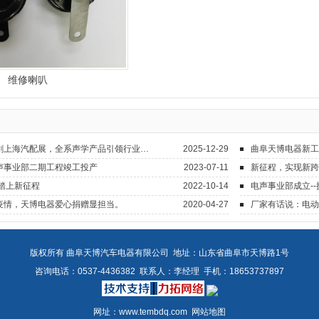
维修喇叭
天博电器亮剑上海汽配展，全系声学产品引领行业关注
2025-12-29
声事业部二期工程竣工投产
2023-07-11
新征程，实现新
 踏上新征程
2022-10-14
电声事业部成立-
疫情，天博电器爱心捐赠显担当。
2020-04-27
厂家有话说：电
版权所有 曲阜天博汽车电器有限公司 地址：山东省曲阜市天博路1号
咨询电话：0537-4436382 联系人：李经理 手机：18653737897
网址：www.tembdq.com
网站地图