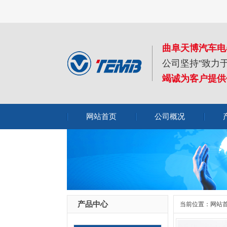
曲阜天博汽车电
公司坚持"致力
竭诚为客户提供
网站首页
公司概况
产品中心
当前位置：
网站