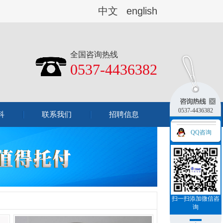
中文
english
全国咨询热线
0537-4436382
0537-4436382
科
联系我们
招聘信息
QQ咨询
扫一扫添加微信咨
询