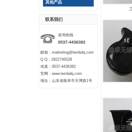
其他产品
联系我们
咨询热线
0537-4436382
邮箱：marketing@tembdq.com
Q Q：2922745528
传真：0537-4436382
官网：www.tembdq.com
地址：山东省曲阜市天博路1号