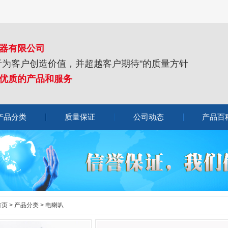
器有限公司
于为客户创造价值，并超越客户期待"的质量方针
优质的产品和服务
产品分类
质量保证
公司动态
产品百
首页
>
产品分类
>
电喇叭