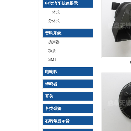
电动汽车低速提示
音/AVAS
一体式
分体式
音响系统
扬声器
功放
SMT
电喇叭
蜂鸣器
开关
各类弹簧
右转弯提示音