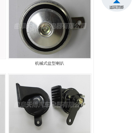
机械式盆型喇叭