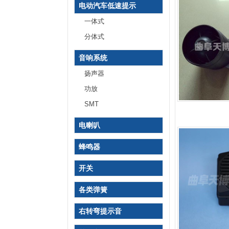
电动汽车低速提示
音/AVAS
一体式
分体式
音响系统
扬声器
功放
SMT
电喇叭
蜂鸣器
开关
各类弹簧
右转弯提示音