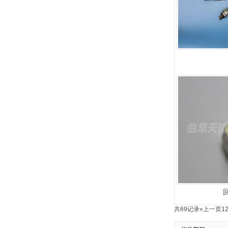
共69记录
«上一页
1