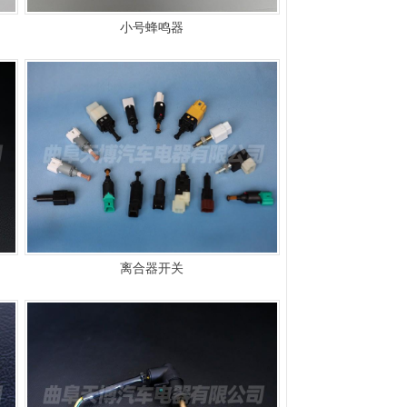
小号蜂鸣器
离合器开关